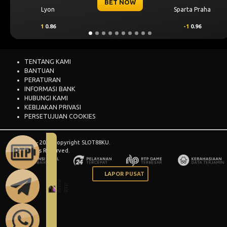
BET NOW
Lyon
Sparta Praha
SK Stur
1
0.86
-1
0.96
-0.5
TENTANG KAMI
BANTUAN
PERATURAN
INFORMASI BANK
HUBUNGI KAMI
KEBIJAKAN PRIVASI
PERSETUJUAN COOKIES
© 2015 - 2026 Copyright SLOT88KU.
All Rights Reserved.
LAPOR PUSAT