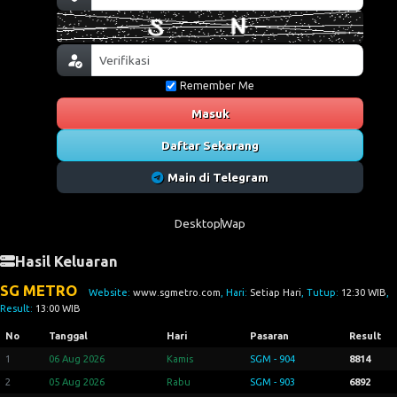
Remember Me
Masuk
Daftar Sekarang
Main di Telegram
Desktop
Wap
Hasil Keluaran
SG METRO
Website:
www.sgmetro.com
, Hari:
Setiap Hari
, Tutup:
12:30 WIB
,
Result:
13:00 WIB
No
Tanggal
Hari
Pasaran
Result
1
06 Aug 2026
Kamis
SGM - 904
8814
2
05 Aug 2026
Rabu
SGM - 903
6892