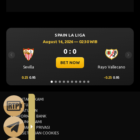
SPAIN LA LIGA
August 16, 2026 — 02:30 WIB
0 : 0
Previous
Next
BET NOW
Sevilla
Rayo Vallecano
0.25
0.95
-0.25
0.95
TENTANG KAMI
BANTUAN
PERATURAN
INFORMASI BANK
HUBUNGI KAMI
KEBIJAKAN PRIVASI
PERSETUJUAN COOKIES