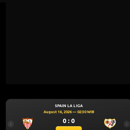
SPAIN LA LIGA
August 16, 2026 — 02:30 WIB
0 : 0
Previous
Ne