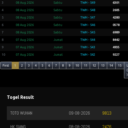
3
08 Aug 2026
Sabtu
TWH - 549
6301
4
08 Aug 2026
Sabtu
TWH - 548
2605
5
08 Aug 2026
Sabtu
TWH - 547
4280
6
08 Aug 2026
Sabtu
TWH - 546
0578
7
08 Aug 2026
Sabtu
TWH - 545
6989
8
07 Aug 2026
Jumat
TWH - 544
8442
9
07 Aug 2026
Jumat
TWH - 543
4935
10
07 Aug 2026
Jumat
TWH - 542
9227
First
1
2
3
4
5
6
7
8
9
10
11
12
13
14
15
(
)
Togel Result
TOTO WUHAN
09-08-2026
9813
HK SIANG
08-08-2026
2476