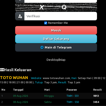
Remember Me
Masuk
Daftar Sekarang
Main di Telegram
Desktop
Wap
Hasil Keluaran
TOTO WUHAN
Website:
www.totowuhan.com
, Hari:
Setiap Hari ( 09:00 | 12:
15:00 | 18:00 | 21:00 | 00:00 )
, Tutup:
Tiap 3 jam
, Result:
Tiap 3 jam
No
Tanggal
Hari
Pasaran
Result
1
09 Aug 2026
Minggu
TWH - 551
9813
2
08 Aug 2026
Sabtu
TWH - 550
3454